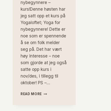
nybegynnere –
kurs!Denne høsten har
jeg satt opp et kurs på
Yogaloftet; Yoga for
nybegynnere! Dette er
noe som er spennende
å se om folk melder
seg på. Det har vært
høy interesse – noe
som gjorde at jeg også
satte opp kurs i
nov/des, i tillegg til
oktober! PS –…
DET
READ MORE
SKJER
TING
HOS