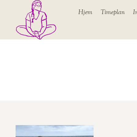
Skip
Hjem
Timeplan
I
to
content