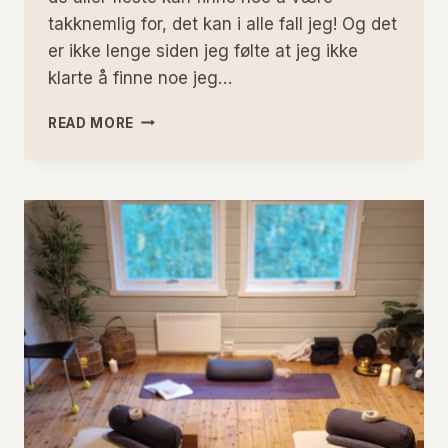
takknemlig for, det kan i alle fall jeg! Og det
er ikke lenge siden jeg følte at jeg ikke
klarte å finne noe jeg…
GODT
READ MORE
NYTT
ÅR!
–
OG
LITT
OM
TAKKNEMLIGHET