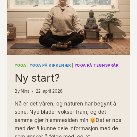
YOGA
|
YOGA PÅ KIRKENÆR
|
YOGA PÅ TEGNSPRÅK
Ny start?
By
Nina
22. april 2026
Nå er det våren, og naturen har begynt å
spire. Nye blader vokser fram, og det
samme gjør hjemmesiden min
Det er noe
med det å kunne dele informasjon med de
som ønsker å følge med, og at