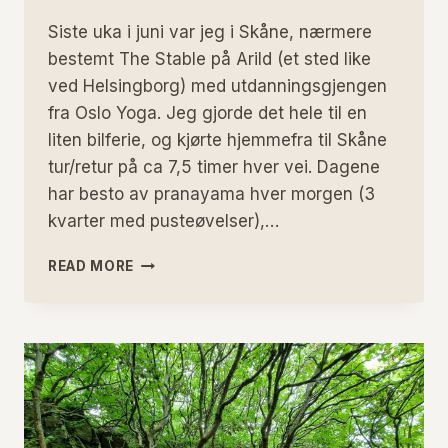
Siste uka i juni var jeg i Skåne, nærmere
bestemt The Stable på Arild (et sted like
ved Helsingborg) med utdanningsgjengen
fra Oslo Yoga. Jeg gjorde det hele til en
liten bilferie, og kjørte hjemmefra til Skåne
tur/retur på ca 7,5 timer hver vei. Dagene
har besto av pranayama hver morgen (3
kvarter med pusteøvelser),…
MINNER
READ MORE
FRA
YOGA
RETREAT