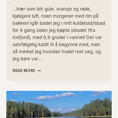
…trær som blir gule, oransje og røde,
kjøligere luft, noen morgener med rim på
bakken! Igår badet jeg i mitt kuldebad/isbad
for 4 gang siden jeg kjøpte isbadet (fra
Icefjord), med 9,9 grader i vannet! Det var
selvfølgelig kaldt til å begynne med, men
så merket jeg hvordan hodet roet seg, og
jeg bare var…
JEG
READ MORE
ELSKER
HØSTEN!