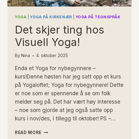
YOGA
|
YOGA PÅ KIRKENÆR
|
YOGA PÅ TEGNSPRÅK
Det skjer ting hos
Visuell Yoga!
By
Nina
4. oktober 2025
Enda et Yoga for nybegynnere –
kurs!Denne høsten har jeg satt opp et kurs
på Yogaloftet; Yoga for nybegynnere! Dette
er noe som er spennende å se om folk
melder seg på. Det har vært høy interesse
– noe som gjorde at jeg også satte opp
kurs i nov/des, i tillegg til oktober! PS –…
DET
READ MORE
SKJER