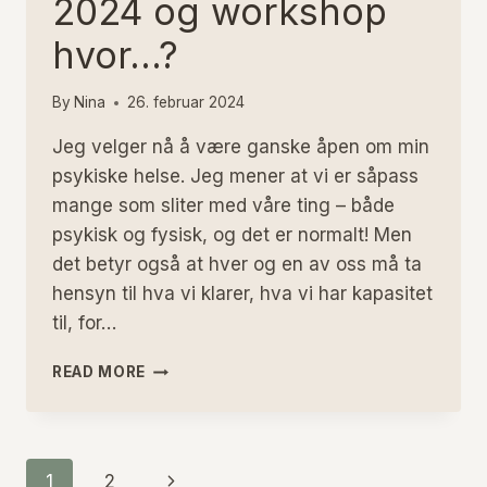
2024 og workshop
hvor…?
By
Nina
26. februar 2024
Jeg velger nå å være ganske åpen om min
psykiske helse. Jeg mener at vi er såpass
mange som sliter med våre ting – både
psykisk og fysisk, og det er normalt! Men
det betyr også at hver og en av oss må ta
hensyn til hva vi klarer, hva vi har kapasitet
til, for…
FORTSATT
READ MORE
YOGAUTDANNELSE
I
2024
OG
Page
Next
1
2
WORKSHOP