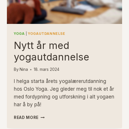
DEG?
YOGA
|
YOGAUTDANNELSE
Nytt år med
yogautdannelse
By
Nina
18. mars 2024
I helga starta årets yogalærerutdanning
hos Oslo Yoga. Jeg gleder meg til nok et år
med fordypning og utforskning i alt yogaen
har å by på!
NYTT
READ MORE
ÅR
MED