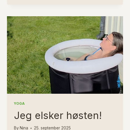
TING
HOS
VISUELL
YOGA!
YOGA
Jeg elsker høsten!
By
Nina
25. september 2025