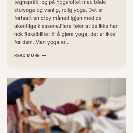
tegnspråk, og på Yogaloftet med både
stolyoga og vanlig, rolig yoga. Det er
fortsatt en drøy måned igjen med de
ukentlige klassene.Flere føler at de ikke har
nok fleksibilitet til å gjøre yoga, det er ikke
for dem. Men yoga er…
VÅREN
READ MORE
ER
PÅ
FULL
FART
TIL
Å
BLI
SOMMER
–
ER
YOGA
FOR